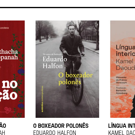
ÇÃO
O BOXEADOR POLONÊS
LÍNGUA IN
ah
EDUARDO HALFON
KAMEL DA