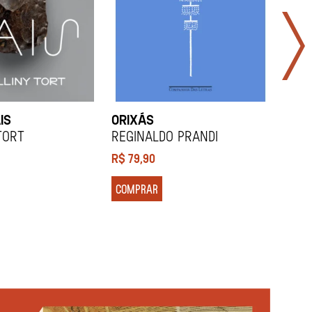
IS
ORIXÁS
ORA
DES
Tort
REGINALDO PRANDI
Soco
R$
79,90
R$
7
COMPRAR
COM