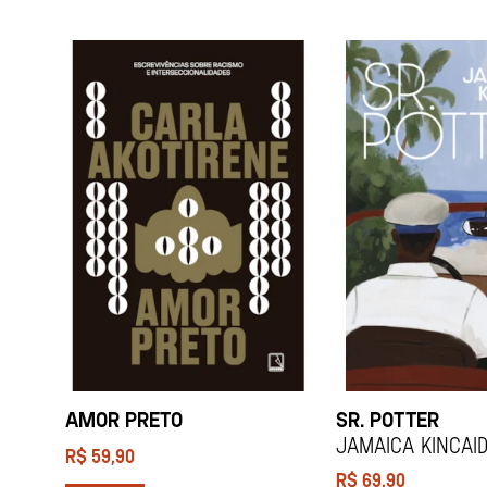
AMOR PRETO
SR. POTTER
Jamaica Kincai
R$
59,90
R$
69,90