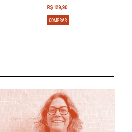
R$
129,90
R$
13
COMPRAR
COM