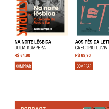
NA NOITE LÉSBICA
AOS PÉS DA LET
Julia Kumpera
Gregorio Duviv
R$
64,90
R$
69,90
COMPRAR
COMPRAR