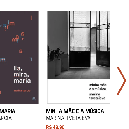
 MARIA
MINHA MÃE E A MÚSICA
TODA
LAR
arcia
Marina Tvetáieva
Jeov
R$
49,90