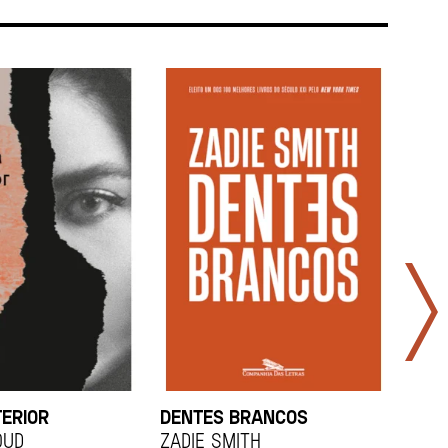
TERIOR
DENTES BRANCOS
UCR
OUD
Zadie Smith
And