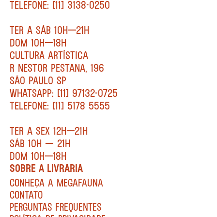
TELEFONE: [11] 3138-0250
TER A SÁB 10H—21H
DOM 10H—18H
CULTURA ARTÍSTICA
R NESTOR PESTANA, 196
SÃO PAULO SP
WHATSAPP: [11] 97132-0725
TELEFONE: [11] 5178 5555
TER A SEX 12H—21H
SÁB 10H — 21H
DOM 10H—18H
SOBRE A LIVRARIA
CONHEÇA A MEGAFAUNA
CONTATO
PERGUNTAS FREQUENTES