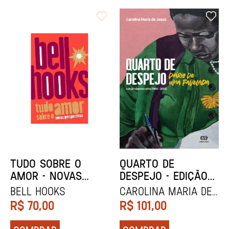
TUDO SOBRE O
QUARTO DE
AMOR - NOVAS
DESPEJO - EDIÇÃO
PERSPECTIVAS
COMEMORATIVA
bell hooks
Carolina Maria de
Jesus
R$
70,00
R$
101,00