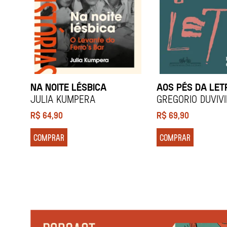
NA NOITE LÉSBICA
AOS PÉS DA LET
Julia Kumpera
Gregorio Duviv
R$
64,90
R$
69,90
COMPRAR
COMPRAR