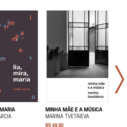
 MARIA
MINHA MÃE E A MÚSICA
TODA
LAR
arcia
Marina Tvetáieva
Jeov
R$
49,90