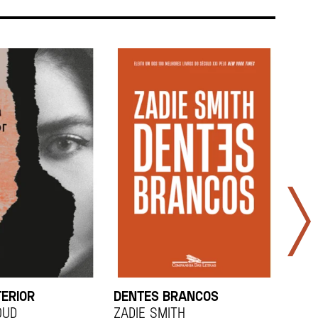
TERIOR
DENTES BRANCOS
UCR
OUD
Zadie Smith
And