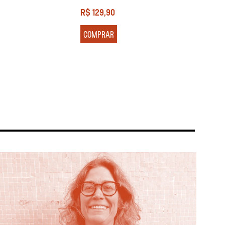
R$
129,90
R$
13
COMPRAR
COM