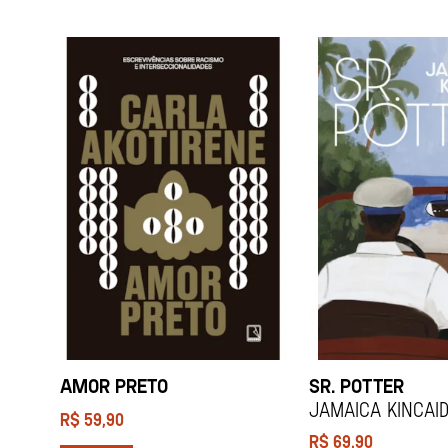
AMOR PRETO
SR. POTTER
Jamaica Kincai
R$
59,90
R$
69,90