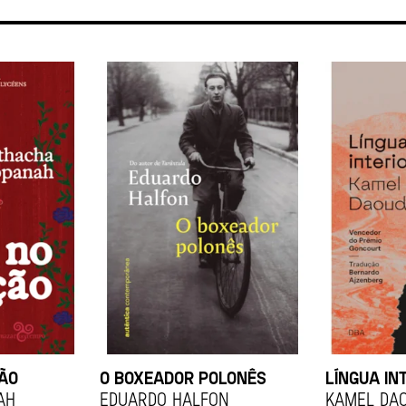
ÇÃO
O BOXEADOR POLONÊS
LÍNGUA IN
ah
EDUARDO HALFON
KAMEL DA