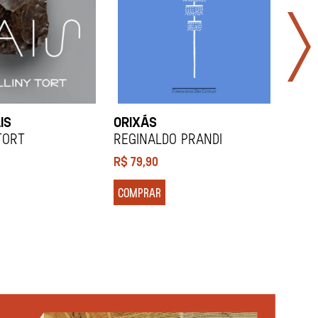
IS
ORIXÁS
ORA
DES
Tort
REGINALDO PRANDI
Soco
R$
79,90
R$
7
COMPRAR
COM