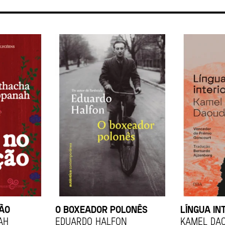
ÇÃO
O BOXEADOR POLONÊS
LÍNGUA IN
ah
EDUARDO HALFON
KAMEL DA