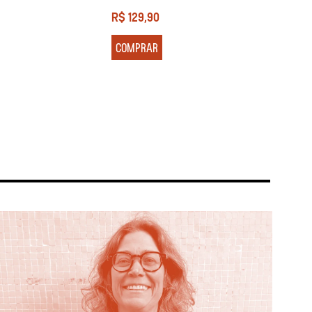
R$
129,90
R$
13
COMPRAR
COM