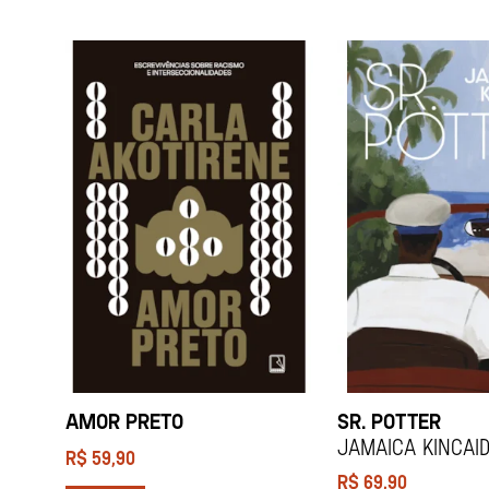
AMOR PRETO
SR. POTTER
Jamaica Kincai
R$
59,90
R$
69,90