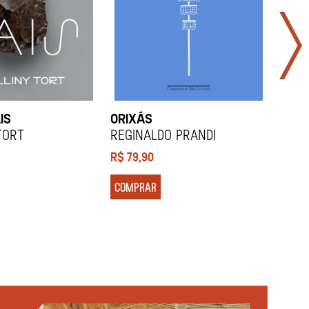
IS
ORIXÁS
ORA
DES
Tort
REGINALDO PRANDI
Soco
R$
79,90
R$
7
COMPRAR
COM