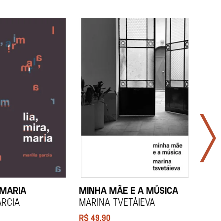
 MARIA
MINHA MÃE E A MÚSICA
TODA
LAR
arcia
Marina Tvetáieva
Jeov
R$
49,90