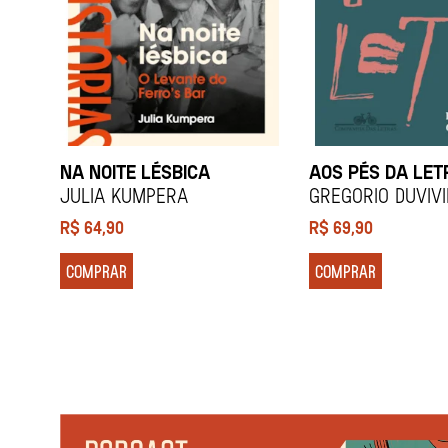
NA NOITE LÉSBICA
AOS PÉS DA LET
Julia Kumpera
Gregorio Duviv
R$
64,90
R$
69,90
COMPRAR
COMPRAR