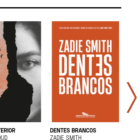
TERIOR
DENTES BRANCOS
UCR
OUD
Zadie Smith
And