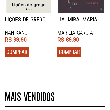
MINHA MÃE E A
TODA CAIXA-PRETA
MÚSICA
É LARANJA
Marina Tvetáieva
Jeovanna Vieira
R$
49,90
R$
89,90
COMPRAR
COMPRAR
MAIS VENDIDOS