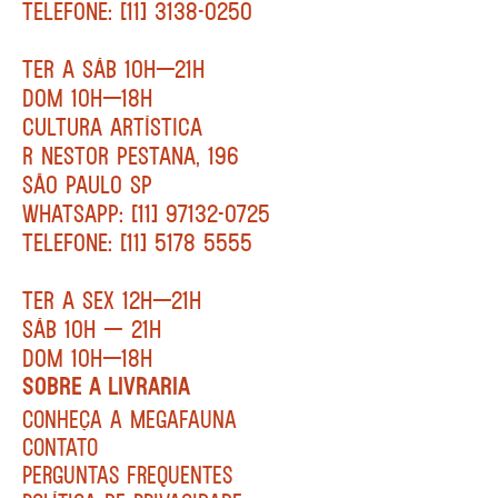
TELEFONE: [11] 3138-0250
TER A SÁB 10H—21H
DOM 10H—18H
CULTURA ARTÍSTICA
R NESTOR PESTANA, 196
SÃO PAULO SP
WHATSAPP: [11] 97132-0725
TELEFONE: [11] 5178 5555
TER A SEX 12H—21H
SÁB 10H — 21H
DOM 10H—18H
SOBRE A LIVRARIA
CONHEÇA A MEGAFAUNA
CONTATO
PERGUNTAS FREQUENTES