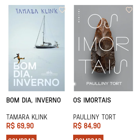
ORIXÁS
ORAÇÃO PARA
DESAPARECER
REGINALDO PRANDI
Socorro Acioli
R$
79,90
R$
74,90