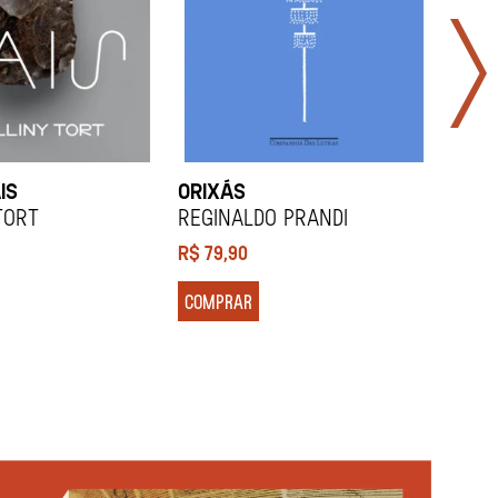
IS
ORIXÁS
ORA
DES
Tort
REGINALDO PRANDI
Soco
R$
79,90
R$
7
COMPRAR
COM