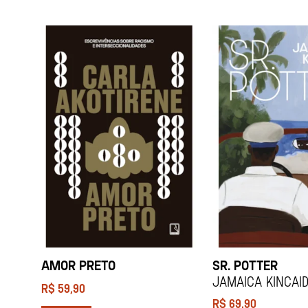
AMOR PRETO
SR. POTTER
Jamaica Kincai
R$
59,90
R$
69,90