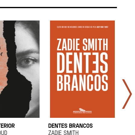
TERIOR
DENTES BRANCOS
UCR
OUD
Zadie Smith
And