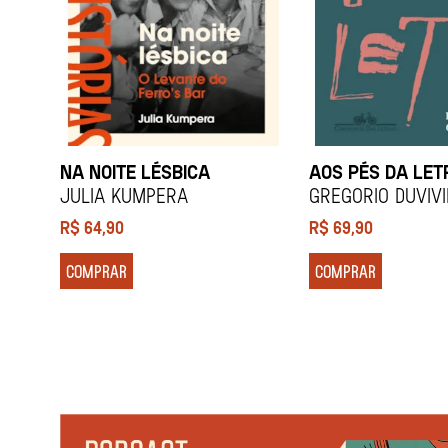
NA NOITE LÉSBICA
AOS PÉS DA LET
Julia Kumpera
Gregorio Duviv
R$
64,90
R$
69,90
COMPRAR
COMPRAR