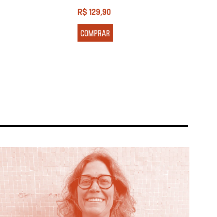
R$
129,90
R$
13
COMPRAR
COM