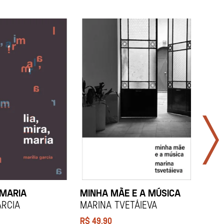
 MARIA
MINHA MÃE E A MÚSICA
TODA
LAR
arcia
Marina Tvetáieva
Jeov
R$
49,90