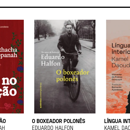
ÇÃO
O BOXEADOR POLONÊS
LÍNGUA IN
ah
EDUARDO HALFON
KAMEL DA