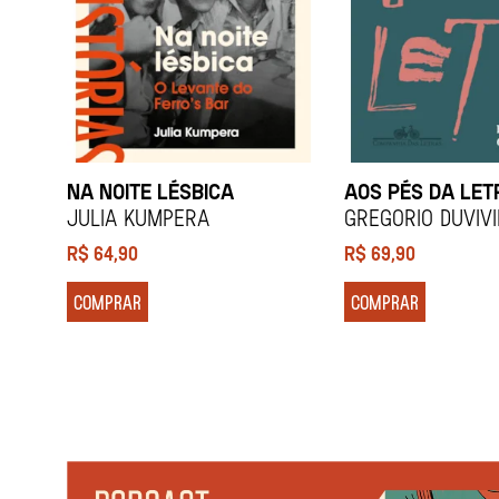
NA NOITE LÉSBICA
AOS PÉS DA LET
Julia Kumpera
Gregorio Duviv
R$
64,90
R$
69,90
COMPRAR
COMPRAR