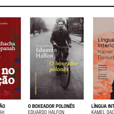
ÇÃO
O BOXEADOR POLONÊS
LÍNGUA IN
ah
EDUARDO HALFON
KAMEL DA