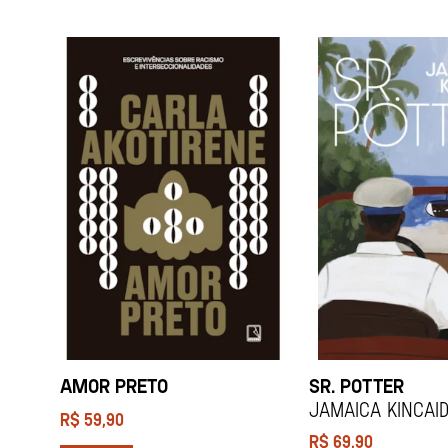
AMOR PRETO
SR. POTTER
Jamaica Kincai
R$
59,90
R$
69,90