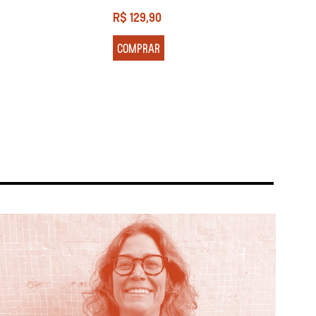
R$
129,90
R$
13
COMPRAR
COM