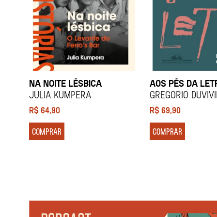
NA NOITE LÉSBICA
AOS PÉS DA LET
Julia Kumpera
Gregorio Duviv
R$
64,90
R$
69,90
COMPRAR
COMPRAR