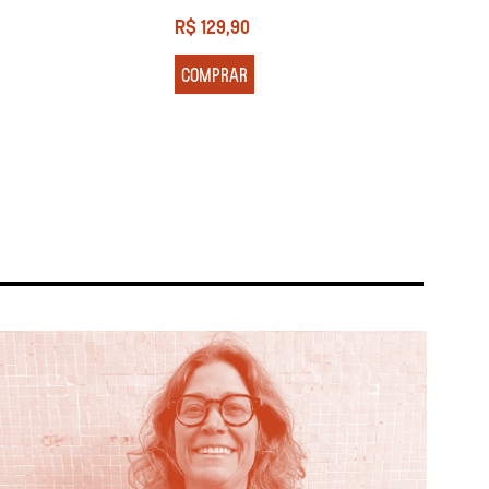
R$
129,90
R$
13
COMPRAR
COM