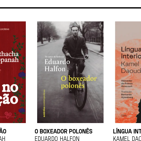
ÇÃO
O BOXEADOR POLONÊS
LÍNGUA IN
ah
EDUARDO HALFON
KAMEL DA