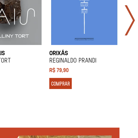
IS
ORIXÁS
ORA
DES
Tort
REGINALDO PRANDI
Soco
R$
79,90
R$
7
COMPRAR
COM