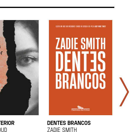
TERIOR
DENTES BRANCOS
UCR
OUD
Zadie Smith
And