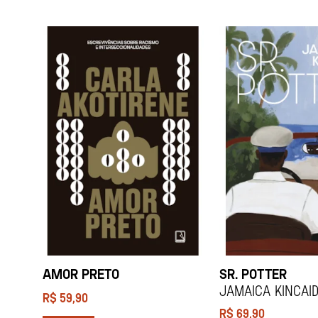
AMOR PRETO
SR. POTTER
Jamaica Kincai
R$
59,90
R$
69,90