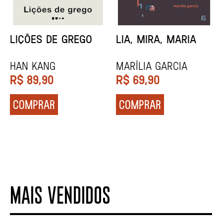
MINHA MÃE E A
TODA CAIXA-PRETA
MÚSICA
É LARANJA
Marina Tvetáieva
Jeovanna Vieira
R$
49,90
R$
89,90
COMPRAR
COMPRAR
MAIS VENDIDOS