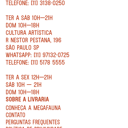
TELEFONE: [11] 3138-0250
TER A SÁB 10H—21H
DOM 10H—18H
CULTURA ARTÍSTICA
R NESTOR PESTANA, 196
SÃO PAULO SP
WHATSAPP: [11] 97132-0725
TELEFONE: [11] 5178 5555
TER A SEX 12H—21H
SÁB 10H — 21H
DOM 10H—18H
SOBRE A LIVRARIA
CONHEÇA A MEGAFAUNA
CONTATO
PERGUNTAS FREQUENTES