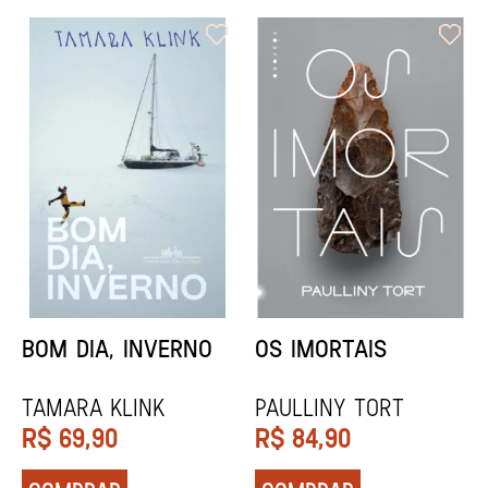
ORIXÁS
ORAÇÃO PARA
DESAPARECER
REGINALDO PRANDI
Socorro Acioli
R$
79,90
R$
74,90