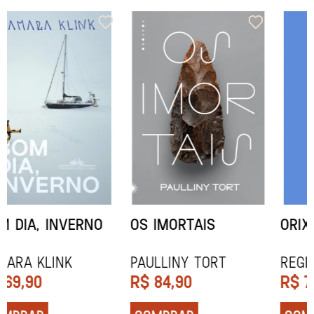
ORIXÁS
ORAÇÃO PARA
DESAPARECER
REGINALDO PRANDI
Socorro Acioli
R$
79,90
R$
74,90