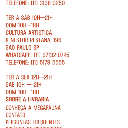
TELEFONE: [11] 3138-0250
TER A SÁB 10H—21H
DOM 10H—18H
CULTURA ARTÍSTICA
R NESTOR PESTANA, 196
SÃO PAULO SP
WHATSAPP: [11] 97132-0725
TELEFONE: [11] 5178 5555
TER A SEX 12H—21H
SÁB 10H — 21H
DOM 10H—18H
SOBRE A LIVRARIA
CONHEÇA A MEGAFAUNA
CONTATO
PERGUNTAS FREQUENTES