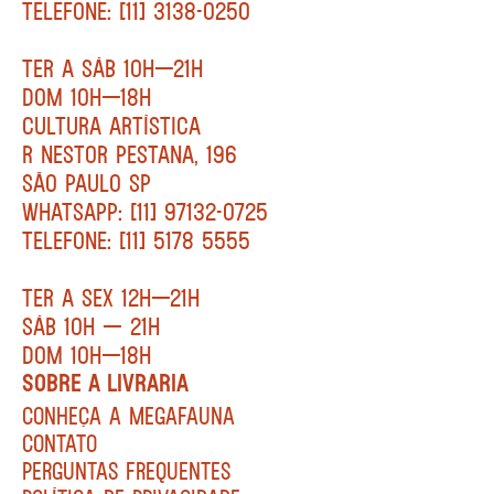
TELEFONE: [11] 3138-0250
TER A SÁB 10H—21H
DOM 10H—18H
CULTURA ARTÍSTICA
R NESTOR PESTANA, 196
SÃO PAULO SP
WHATSAPP: [11] 97132-0725
TELEFONE: [11] 5178 5555
TER A SEX 12H—21H
SÁB 10H — 21H
DOM 10H—18H
SOBRE A LIVRARIA
CONHEÇA A MEGAFAUNA
CONTATO
PERGUNTAS FREQUENTES