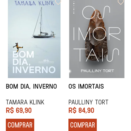
ORIXÁS
ORAÇÃO PARA
DESAPARECER
REGINALDO PRANDI
Socorro Acioli
R$
79,90
R$
74,90
COMPRAR
COMPRAR