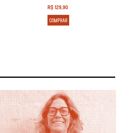
R$
129,90
R$
13
COMPRAR
COM