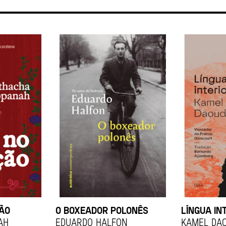
ÇÃO
O BOXEADOR POLONÊS
LÍNGUA IN
ah
EDUARDO HALFON
KAMEL DA