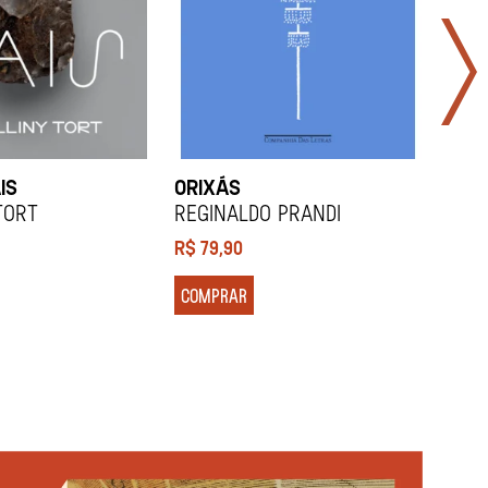
IS
ORIXÁS
ORA
DES
Tort
REGINALDO PRANDI
Soco
R$
79,90
R$
7
COMPRAR
COM