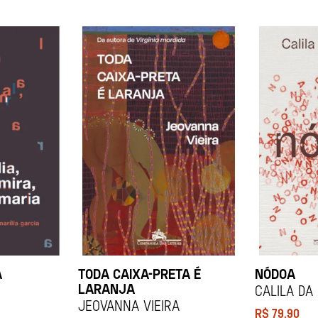
A
TODA CAIXA-PRETA É
NÓDOA
LARANJA
Calila da
Jeovanna Vieira
R$
79,90