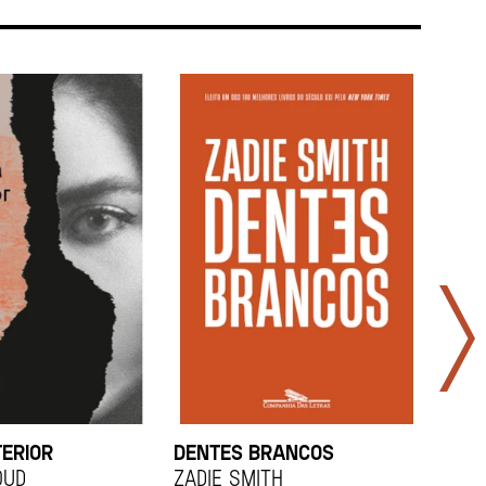
TERIOR
DENTES BRANCOS
UCR
OUD
Zadie Smith
And