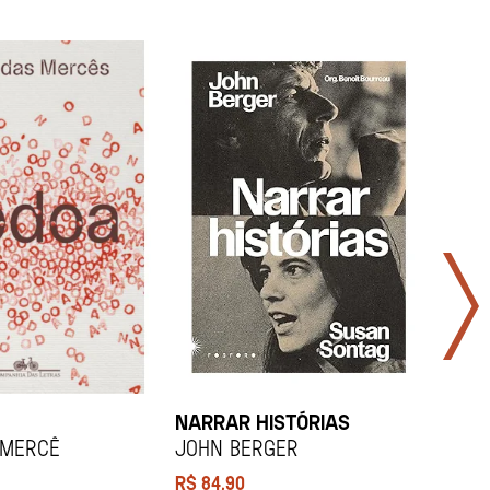
NARRAR HISTÓRIAS
SOCI
 Mercê
John Berger
Didi
R$
84,90
R$
12