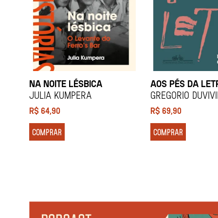
NA NOITE LÉSBICA
AOS PÉS DA LET
Julia Kumpera
Gregorio Duviv
R$
64,90
R$
69,90
COMPRAR
COMPRAR