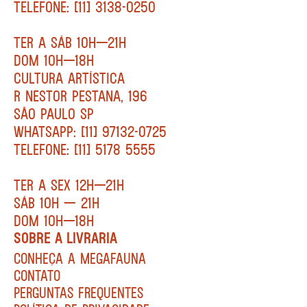
TELEFONE: [11] 3138-0250
TER A SÁB 10H—21H
DOM 10H—18H
CULTURA ARTÍSTICA
R NESTOR PESTANA, 196
SÃO PAULO SP
WHATSAPP: [11] 97132-0725
TELEFONE: [11] 5178 5555
TER A SEX 12H—21H
SÁB 10H — 21H
DOM 10H—18H
SOBRE A LIVRARIA
CONHEÇA A MEGAFAUNA
CONTATO
PERGUNTAS FREQUENTES