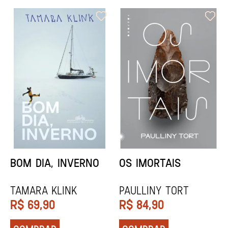
ORIXÁS
ORAÇÃO PARA
DESAPARECER
REGINALDO PRANDI
Socorro Acioli
R$
79,90
R$
74,90