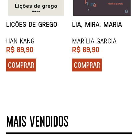
MINHA MÃE E A
TODA CAIXA-PRETA
MÚSICA
É LARANJA
Marina Tvetáieva
Jeovanna Vieira
R$
49,90
R$
89,90
COMPRAR
COMPRAR
MAIS VENDIDOS