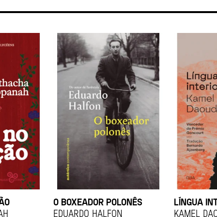
ÇÃO
O BOXEADOR POLONÊS
LÍNGUA IN
ah
EDUARDO HALFON
KAMEL DA