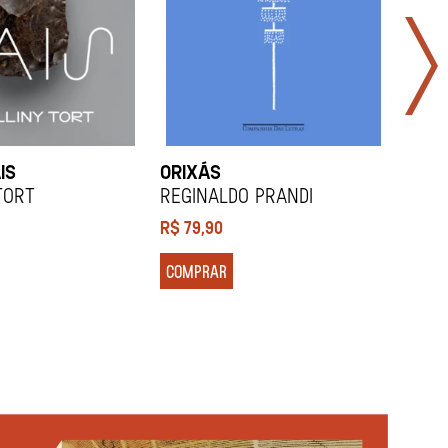
IS
ORIXÁS
ORA
DES
Tort
REGINALDO PRANDI
Soco
R$
79,90
R$
7
COMPRAR
COM