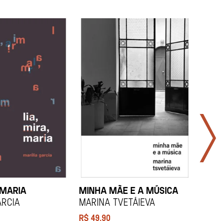
 MARIA
MINHA MÃE E A MÚSICA
TODA
LAR
arcia
Marina Tvetáieva
Jeov
R$
49,90