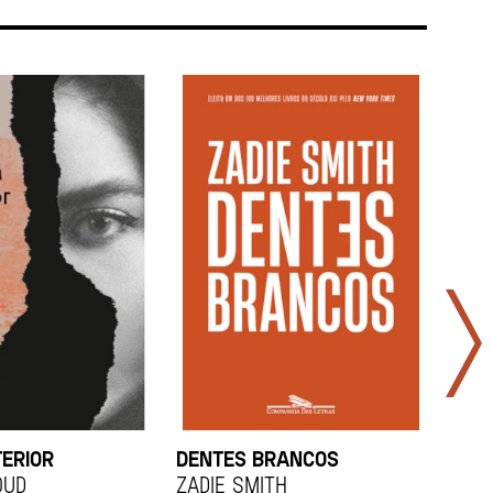
TERIOR
DENTES BRANCOS
UCR
OUD
Zadie Smith
And