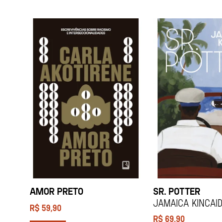
AMOR PRETO
SR. POTTER
Jamaica Kincai
R$
59,90
R$
69,90