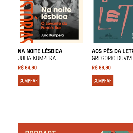
NA NOITE LÉSBICA
AOS PÉS DA LET
Julia Kumpera
Gregorio Duviv
R$
64,90
R$
69,90
COMPRAR
COMPRAR