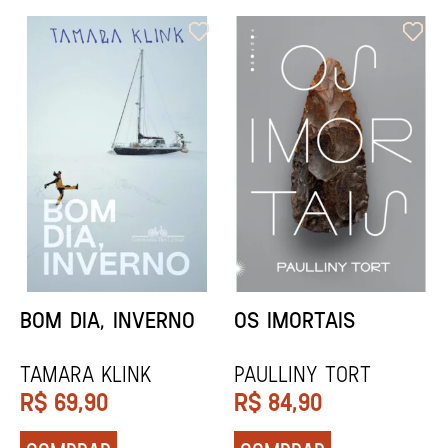
ORIXÁS
ORAÇÃO PARA
DESAPARECER
REGINALDO PRANDI
Socorro Acioli
R$
79,90
R$
74,90