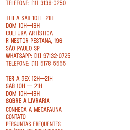
TELEFONE: [11] 3138-0250
TER A SÁB 10H—21H
DOM 10H—18H
CULTURA ARTÍSTICA
R NESTOR PESTANA, 196
SÃO PAULO SP
WHATSAPP: [11] 97132-0725
TELEFONE: [11] 5178 5555
TER A SEX 12H—21H
SÁB 10H — 21H
DOM 10H—18H
SOBRE A LIVRARIA
CONHEÇA A MEGAFAUNA
CONTATO
PERGUNTAS FREQUENTES