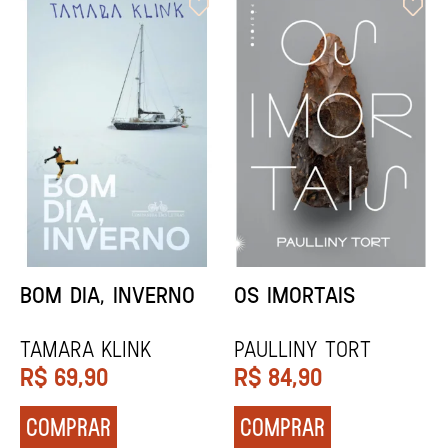
ORIXÁS
ORAÇÃO PARA
DESAPARECER
REGINALDO PRANDI
Socorro Acioli
R$
79,90
R$
74,90
COMPRAR
COMPRAR