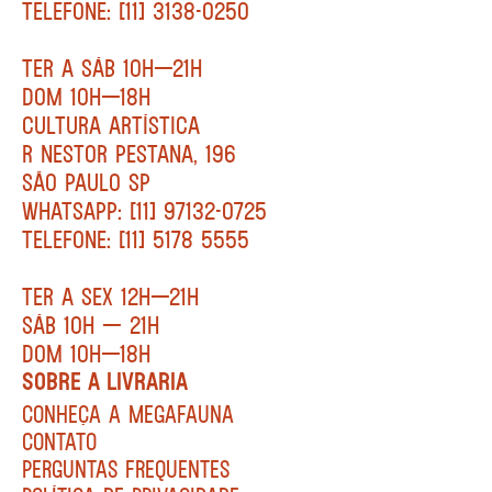
TELEFONE: [11] 3138-0250
TER A SÁB 10H—21H
DOM 10H—18H
CULTURA ARTÍSTICA
R NESTOR PESTANA, 196
SÃO PAULO SP
WHATSAPP: [11] 97132-0725
TELEFONE: [11] 5178 5555
TER A SEX 12H—21H
SÁB 10H — 21H
DOM 10H—18H
SOBRE A LIVRARIA
CONHEÇA A MEGAFAUNA
CONTATO
PERGUNTAS FREQUENTES