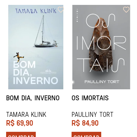
ORIXÁS
ORAÇÃO PARA
DESAPARECER
REGINALDO PRANDI
Socorro Acioli
R$
79,90
R$
74,90