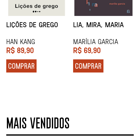
MINHA MÃE E A
TODA CAIXA-PRETA
MÚSICA
É LARANJA
Marina Tvetáieva
Jeovanna Vieira
R$
49,90
R$
89,90
COMPRAR
COMPRAR
MAIS VENDIDOS