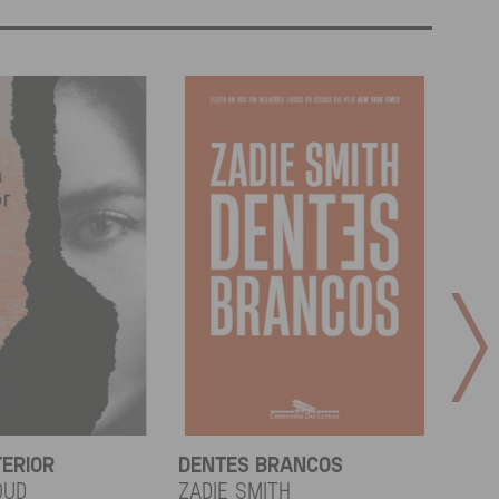
TERIOR
DENTES BRANCOS
UCR
OUD
Zadie Smith
And