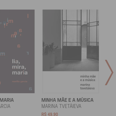
 MARIA
MINHA MÃE E A MÚSICA
TODA
LAR
arcia
Marina Tvetáieva
Jeov
R$
49,90