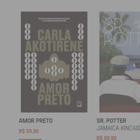
AMOR PRETO
SR. POTTER
Jamaica Kincai
R$
59,90
R$
69,90