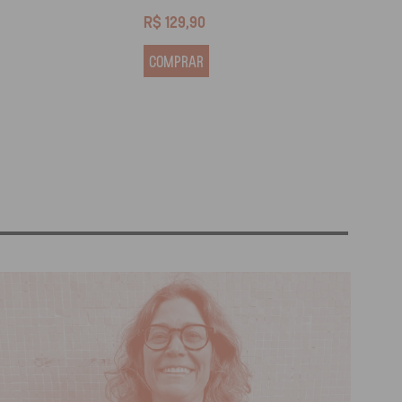
R$
129,90
R$
13
COMPRAR
COM