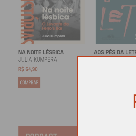
NA NOITE LÉSBICA
AOS PÉS DA LET
Julia Kumpera
Gregorio Duviv
R$
64,90
R$
69,90
COMPRAR
COMPRAR