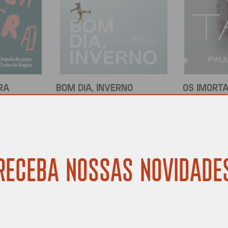
RA
BOM DIA, INVERNO
OS IMORTA
ier
Tamara Klink
Paulliny 
R$
69,90
R$
84,90
COMPRAR
COMPRAR
RECEBA NOSSAS NOVIDADE