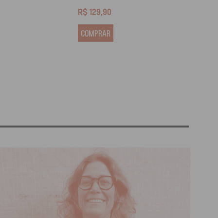
R$
129,90
R$
13
COMPRAR
COM