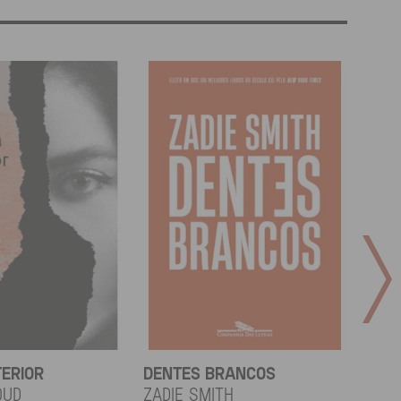
TERIOR
DENTES BRANCOS
UCR
OUD
Zadie Smith
And