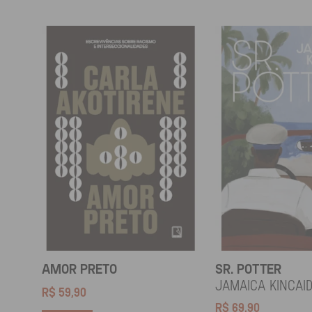
AMOR PRETO
SR. POTTER
Jamaica Kincai
R$
59,90
R$
69,90