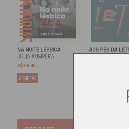
NA NOITE LÉSBICA
AOS PÉS DA LET
Julia Kumpera
Gregorio Duviv
R$
64,90
R$
69,90
COMPRAR
COMPRAR