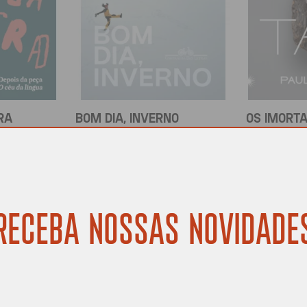
RA
BOM DIA, INVERNO
OS IMORTA
ier
Tamara Klink
Paulliny 
R$
69,90
R$
84,90
COMPRAR
COMPRAR
RECEBA NOSSAS NOVIDADE