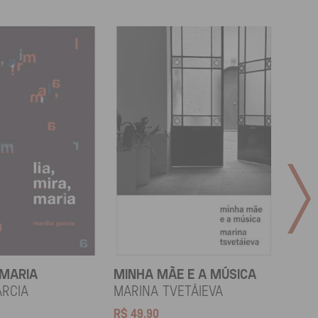
 MARIA
MINHA MÃE E A MÚSICA
TODA
LAR
arcia
Marina Tvetáieva
Jeov
R$
49,90