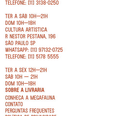
TELEFONE: [11] 3138-0250
TER A SÁB 10H—21H
DOM 10H—18H
CULTURA ARTÍSTICA
R NESTOR PESTANA, 196
SÃO PAULO SP
WHATSAPP: [11] 97132-0725
TELEFONE: [11] 5178 5555
TER A SEX 12H—21H
SÁB 10H — 21H
DOM 10H—18H
SOBRE A LIVRARIA
CONHEÇA A MEGAFAUNA
CONTATO
PERGUNTAS FREQUENTES