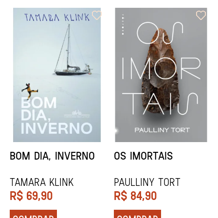
ORIXÁS
ORAÇÃO PARA
DESAPARECER
REGINALDO PRANDI
Socorro Acioli
R$
79,90
R$
74,90