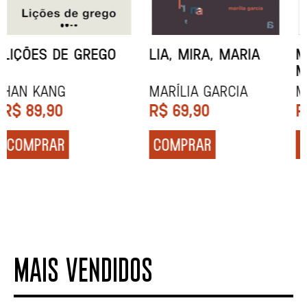
MINHA MÃE E A
TODA CAIXA-PRETA
MÚSICA
É LARANJA
Marina Tvetáieva
Jeovanna Vieira
R$
49,90
R$
89,90
COMPRAR
COMPRAR
MAIS VENDIDOS