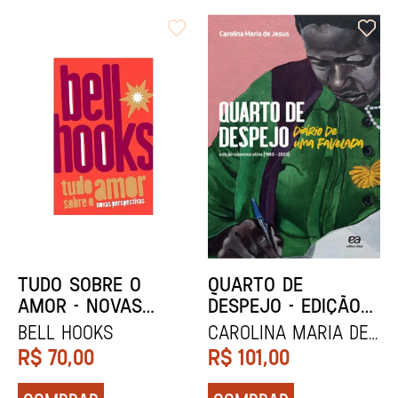
TUDO SOBRE O
QUARTO DE
AMOR - NOVAS
DESPEJO - EDIÇÃO
PERSPECTIVAS
COMEMORATIVA
bell hooks
Carolina Maria de
Jesus
R$
70,00
R$
101,00