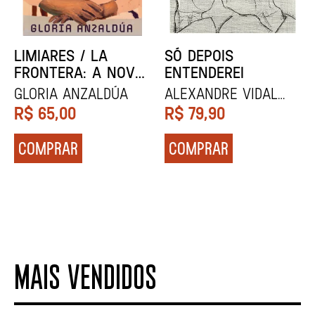
LIMIARES / LA
SÓ DEPOIS
FRONTERA: A NOVA
ENTENDEREI
MESTIZA
Gloria Anzaldúa
Alexandre Vidal
Porto
R$
65,00
R$
79,90
COMPRAR
COMPRAR
MAIS VENDIDOS