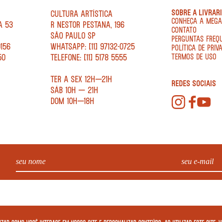
SOBRE A LIVRAR
CULTURA ARTÍSTICA
CONHEÇA A MEG
A 53
R NESTOR PESTANA, 196
CONTATO
SÃO PAULO SP
PERGUNTAS FREQ
0156
WHATSAPP: [11] 97132-0725
POLÍTICA DE PRIV
50
TELEFONE: [11] 5178 5555
TERMOS DE USO
TER A SEX 12H—21H
REDES SOCIAIS
SÁB 10H — 21H
DOM 10H—18H
. - CNPJ: 34.840.986/0001-20. EDIFÍCIO COPAN AV IPIRANGA, 200 LOJA 5 - SÃO PAULO – SP 01046 010. © 