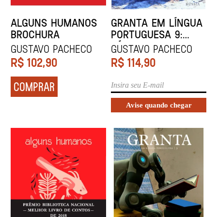
ALGUNS HUMANOS
GRANTA EM LÍNGUA
BROCHURA
PORTUGUESA 9:
RÚSSIA
Gustavo Pacheco
Gustavo Pacheco
R$
102,90
R$
114,90
COMPRAR