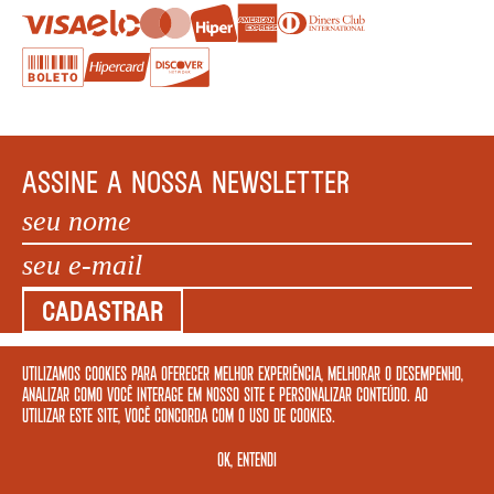
ASSINE A NOSSA NEWSLETTER
CADASTRAR
Utilizamos cookies para oferecer melhor experiência, melhorar o desempenho,
COPYRIGHT MEGAFAUNA LIVRARIA LTDA. - CNPJ: 34.840.986/0001-20. EDIFÍCIO COPAN AV
analizar como você interage em nosso site e personalizar conteúdo. Ao
IPIRANGA, 200 LOJA 5 - SÃO PAULO – SP 01046 010. © 2022 TODOS OS DIREITOS
utilizar este site, você concorda com o uso de cookies.
RESERVADOS.
OK, ENTENDI