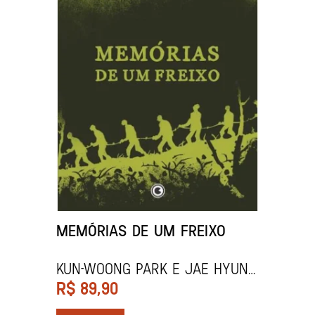
MEMÓRIAS DE UM FREIXO
Kun-woong Park e Jae Hyung
Woo
R$
89,90