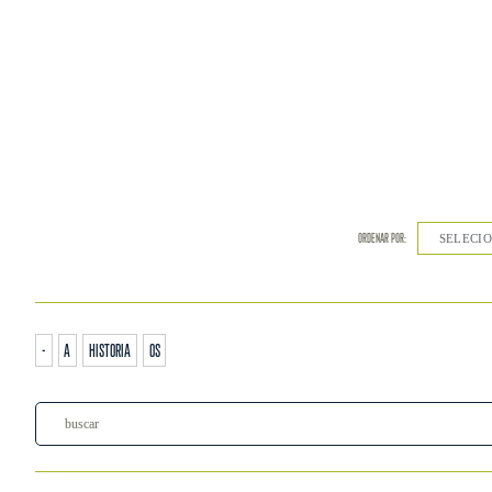
ORDENAR POR:
SELECIONE
-
a
historia
os