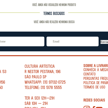
Você ainda não visualizou nenhum produto
TERMOS BUSCADOS
Você ainda não realizou nenhuma busca
Envia
SOBRE A LIVRAR
CULTURA ARTÍSTICA
CONHEÇA A MEG
A 53
R NESTOR PESTANA, 196
CONTATO
SÃO PAULO SP
PERGUNTAS FREQ
0156
WHATSAPP: [11] 97132-0725
POLÍTICA DE PRIV
50
TELEFONE: [11] 5178 5555
TERMOS DE USO
TER A SEX 12H—21H
REDES SOCIAIS
SÁB 10H — 21H