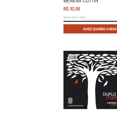
Menena Cottin
R$
32,00