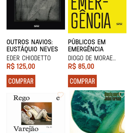
OUTROS NAVIOS:
PÚBLICOS EM
EUSTÁQUIO NEVES
EMERGÊNCIA
EDER CHIODETTO
Diogo de Morae
Silva
R$
125,00
R$
85,00
COMPRAR
COMPRAR