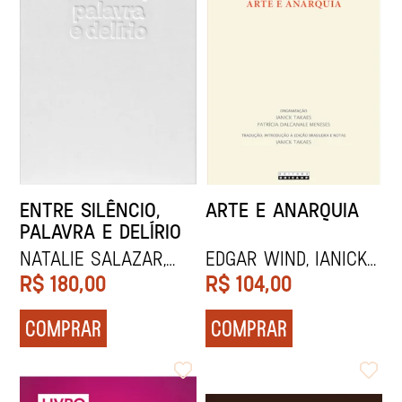
ENTRE SILÊNCIO,
ARTE E ANARQUIA
PALAVRA E DELÍRIO
Natalie Salazar,
Edgar Wind, Ianick
Galciani Neves e
Takaes e Patrícia
R$
180,00
R$
104,00
Patrícia Wagner
Dalcanale Meneses
COMPRAR
COMPRAR