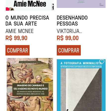
O MUNDO PRECISA
DESENHANDO
DA SUA ARTE
PESSOAS
Amie McNee
Viktorija
Semjonova
R$
99,90
R$
99,00
COMPRAR
COMPRAR