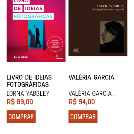
LIVRO DE IDEIAS
VALÉRIA GARCIA
FOTOGRÁFICAS
Lorna Yabsley
Valéria Garcia,
Dirceu Villa e
R$
89,00
R$
94,00
Valéria Garcia
COMPRAR
COMPRAR