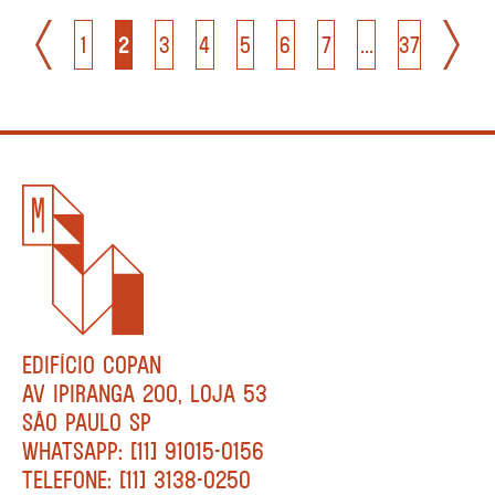
1
2
3
4
5
6
7
...
37
EDIFÍCIO COPAN
AV IPIRANGA 200, LOJA 53
SÃO PAULO SP
WHATSAPP: [11] 91015-0156
TELEFONE: [11] 3138-0250