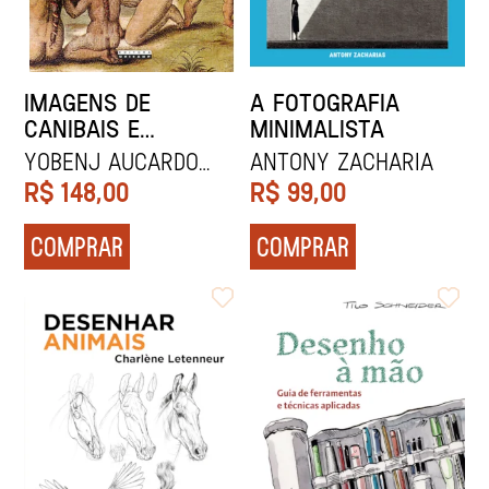
IMAGENS DE
A FOTOGRAFIA
CANIBAIS E
MINIMALISTA
SELVAGENS DO
Yobenj Aucardo
Antony Zacharia
NOVO MUNDO
Chicangana Bayona
R$
148,00
R$
99,00
COMPRAR
COMPRAR