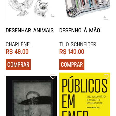
DESENHAR ANIMAIS
DESENHO À MÃO
Charlène
Tilo Schneider
Letenneur
R$
49,00
R$
140,00
COMPRAR
COMPRAR