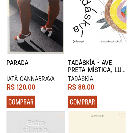
PARADA
TADÁSKÍA - AVE
PRETA MÍSTICA, LUA
COELHO NEGRA
IATÃ CANNABRAVA
Tadáskía
R$
120,00
R$
88,00
COMPRAR
COMPRAR