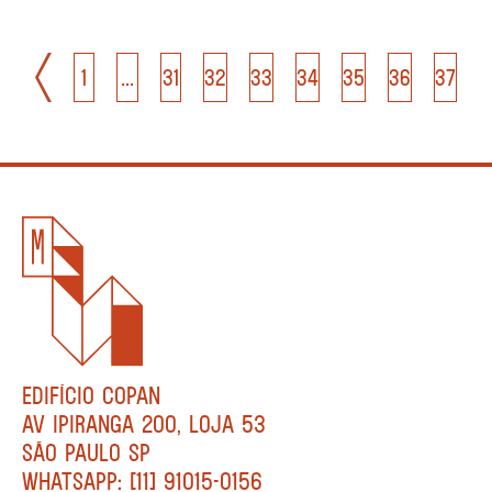
1
...
31
32
33
34
35
36
37
EDIFÍCIO COPAN
AV IPIRANGA 200, LOJA 53
SÃO PAULO SP
WHATSAPP: [11] 91015-0156