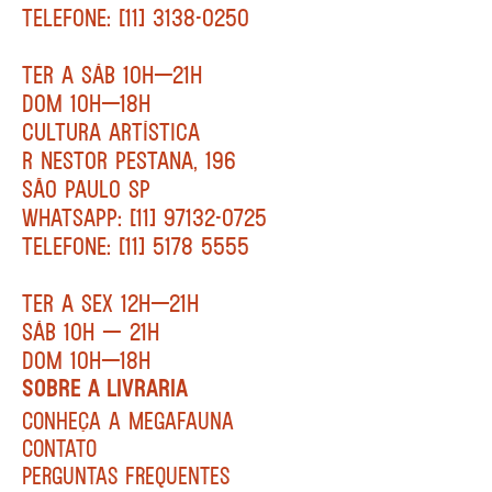
TELEFONE: [11] 3138-0250
TER A SÁB 10H—21H
DOM 10H—18H
CULTURA ARTÍSTICA
R NESTOR PESTANA, 196
SÃO PAULO SP
WHATSAPP: [11] 97132-0725
TELEFONE: [11] 5178 5555
TER A SEX 12H—21H
SÁB 10H — 21H
DOM 10H—18H
SOBRE A LIVRARIA
CONHEÇA A MEGAFAUNA
CONTATO
PERGUNTAS FREQUENTES