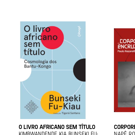
O LIVRO AFRICANO SEM TÍTULO
CORPOR
Kimbwandende Kia Bunseki Fu-
Napê R