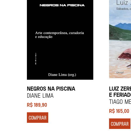
NEGROS NA PISCINA
LUIZ ZER
E FERIA
Diane Lima
Tiago M
R$
189,90
R$
165,00
COMPRAR
COMPRAR