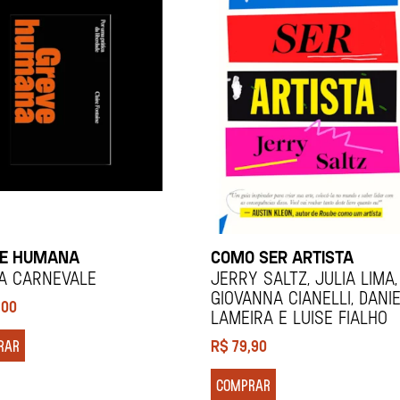
E HUMANA
COMO SER ARTISTA
ia Carnevale
Jerry Saltz, Julia Lima,
Giovanna Cianelli, Dani
,00
Lameira e Luise Fialho
RAR
R$
79,90
COMPRAR