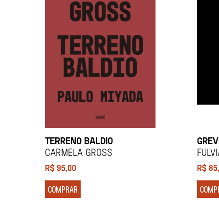
TERRENO BALDIO
GREV
Carmela Gross
Fulv
R$
95,00
R$
85
COMPRAR
COMP