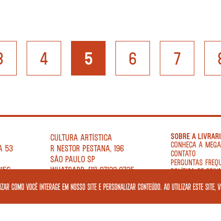
3
4
5
6
7
SOBRE A LIVRAR
CULTURA ARTÍSTICA
CONHEÇA A MEG
A 53
R NESTOR PESTANA, 196
CONTATO
SÃO PAULO SP
PERGUNTAS FREQ
0156
WHATSAPP: [11] 97132-0725
POLÍTICA DE PRIV
50
TELEFONE: [11] 5178 5555
TERMOS DE USO
zar como você interage em nosso site e personalizar conteúdo. Ao utilizar este site, 
TER A SEX 12H—21H
REDES SOCIAIS
SÁB 10H — 21H