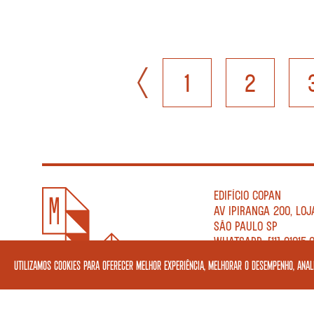
1
2
EDIFÍCIO COPAN
AV IPIRANGA 200, LOJ
SÃO PAULO SP
WHATSAPP: [11] 91015-
TELEFONE: [11] 3138-02
Utilizamos cookies para oferecer melhor experiência, melhorar o desempenho, anali
TER A SÁB 10H—21H
DOM 10H—18H