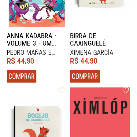
ANNA KADABRA -
BIRRA DE
VOLUME 3 - UM
CAXINGUELÊ
MONSTRO NA
Pedro Mañas e
Ximena García
BANHEIRA
David Sierra Listón
R$
44,90
R$
44,90
COMPRAR
COMPRAR