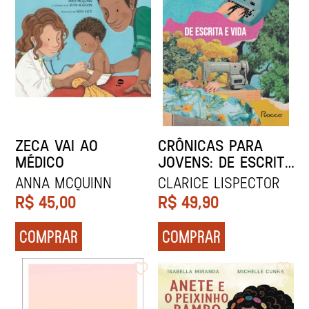
ZECA VAI AO
CRÔNICAS PARA
MÉDICO
JOVENS: DE ESCRITA
E VIDA
Anna McQuinn
Clarice Lispector
R$
45,00
R$
49,90
COMPRAR
COMPRAR