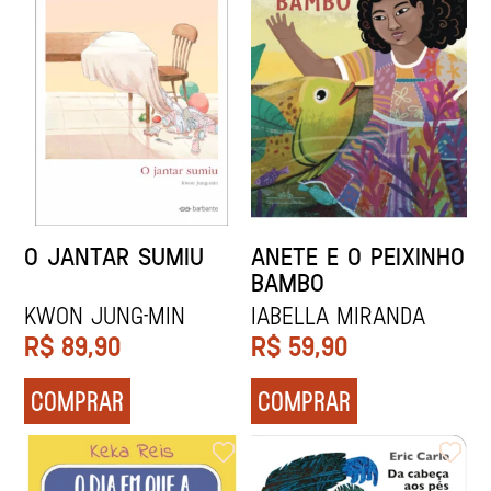
O JANTAR SUMIU
ANETE E O PEIXINHO
BAMBO
Kwon Jung-min
Iabella Miranda
R$
89,90
R$
59,90
COMPRAR
COMPRAR