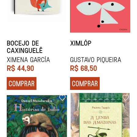
BOCEJO DE
XIMLÓP
CAXINGUELÊ
Ximena García
Gustavo Piqueira
R$
44,90
R$
68,50
COMPRAR
COMPRAR