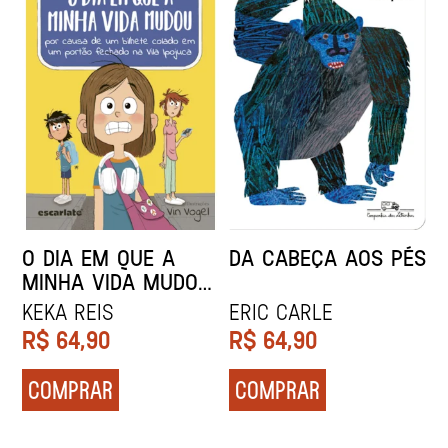
O DIA EM QUE A
DA CABEÇA AOS PÉS
MINHA VIDA MUDOU
POR CAUSA DE UM
KEKA REIS
ERIC CARLE
BILHETE COLADO EM
R$
64,90
R$
64,90
UM PORTÃO
FECHADO NA VILA
COMPRAR
COMPRAR
IPOJUCA