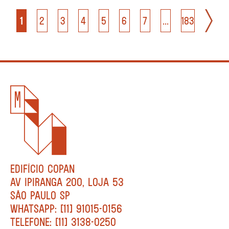
1
2
3
4
5
6
7
...
183
EDIFÍCIO COPAN
AV IPIRANGA 200, LOJA 53
SÃO PAULO SP
WHATSAPP: [11] 91015-0156
TELEFONE: [11] 3138-0250