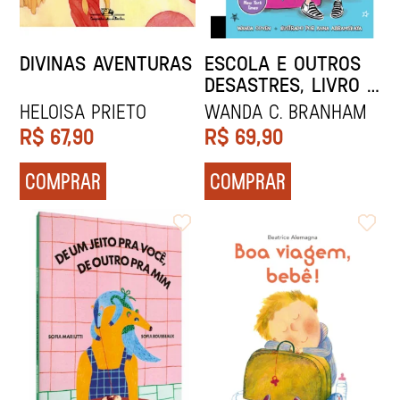
DIVINAS AVENTURAS
ESCOLA E OUTROS
DESASTRES, LIVRO 1:
A PIOR COLEGA DE
Heloisa Prieto
Wanda C. Branham
CALDEIRÃO DA VIDA!
R$
67,90
R$
69,90
COMPRAR
COMPRAR