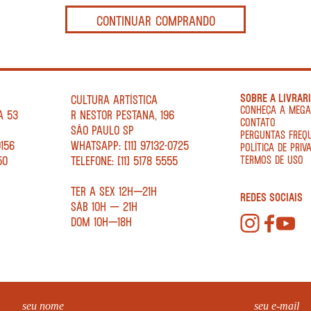
CONTINUAR COMPRANDO
SOBRE A LIVRAR
CULTURA ARTÍSTICA
CONHEÇA A MEG
A 53
R NESTOR PESTANA, 196
CONTATO
SÃO PAULO SP
PERGUNTAS FREQ
0156
WHATSAPP: [11] 97132-0725
POLÍTICA DE PRIV
50
TELEFONE: [11] 5178 5555
TERMOS DE USO
TER A SEX 12H—21H
REDES SOCIAIS
SÁB 10H — 21H
DOM 10H—18H