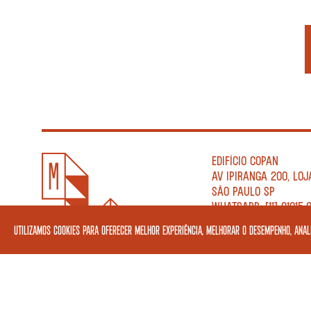
EDIFÍCIO COPAN
AV IPIRANGA 200, LOJ
SÃO PAULO SP
WHATSAPP: [11] 91015-
TELEFONE: [11] 3138-02
Utilizamos cookies para oferecer melhor experiência, melhorar o desempenho, anali
TER A SÁB 10H—21H
DOM 10H—18H