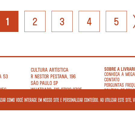
1
2
3
4
5
SOBRE A LIVRAR
CULTURA ARTÍSTICA
CONHEÇA A MEG
A 53
R NESTOR PESTANA, 196
CONTATO
SÃO PAULO SP
PERGUNTAS FREQ
0156
WHATSAPP: [11] 97132-0725
POLÍTICA DE PRIV
50
TELEFONE: [11] 5178 5555
TERMOS DE USO
zar como você interage em nosso site e personalizar conteúdo. Ao utilizar este site, 
TER A SEX 12H—21H
REDES SOCIAIS
SÁB 10H — 21H
DOM 10H—18H