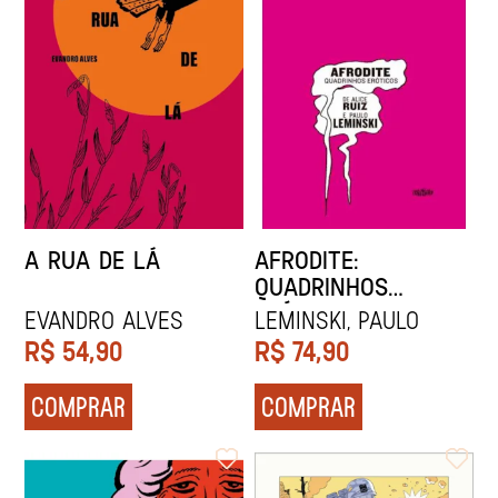
A RUA DE LÁ
AFRODITE:
QUADRINHOS
ERÓTICOS 2A.
EVANDRO ALVES
Leminski, Paulo
EDIÇÃO
R$
54,90
R$
74,90
COMPRAR
COMPRAR