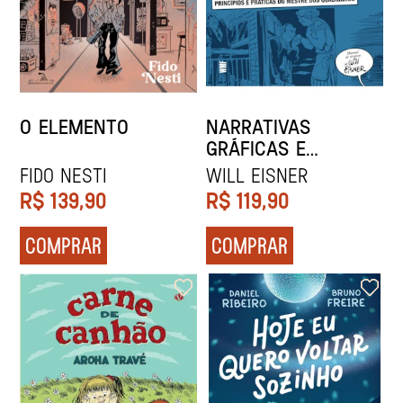
O ELEMENTO
NARRATIVAS
GRÁFICAS E
RECURSOS VISUAIS
FIDO NESTI
Will Eisner
R$
139,90
R$
119,90
COMPRAR
COMPRAR