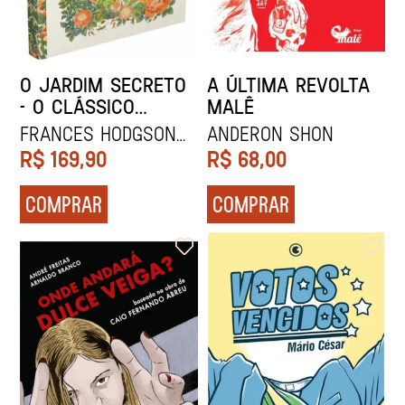
O JARDIM SECRETO
A ÚLTIMA REVOLTA
- O CLÁSSICO
MALÊ
INFANTOJUVENIL EM
Frances Hodgson
Anderon Shon
QUADRINHOS
Burnett
R$
169,90
R$
68,00
COMPRAR
COMPRAR