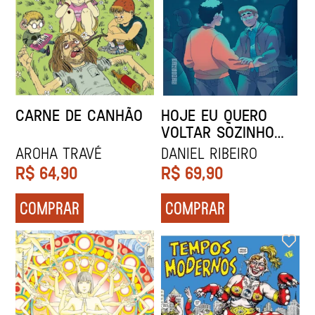
CARNE DE CANHÃO
HOJE EU QUERO
VOLTAR SOZINHO
VOL. 1
Aroha Travé
DANIEL RIBEIRO
R$
64,90
R$
69,90
COMPRAR
COMPRAR