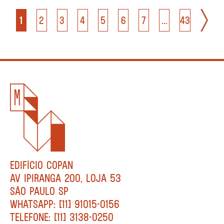
1
2
3
4
5
6
7
...
43
EDIFÍCIO COPAN
AV IPIRANGA 200, LOJA 53
SÃO PAULO SP
WHATSAPP: [11] 91015-0156
TELEFONE: [11] 3138-0250