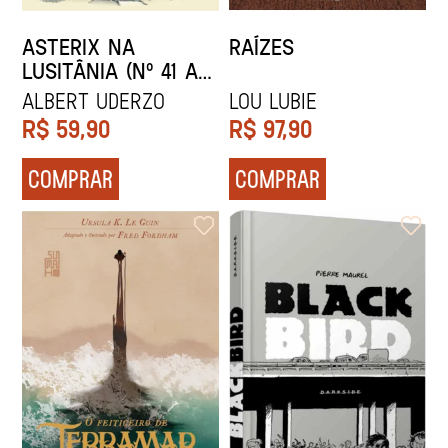
ASTERIX NA
RAÍZES
LUSITÂNIA (Nº 41 AS
AVENTURAS DE
ALBERT UDERZO
Lou Lubie
ASTERIX)
R$
59,90
R$
97,90
COMPRAR
COMPRAR