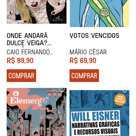
ONDE ANDARÁ
VOTOS VENCIDOS
DULCE VEIGA?
(EDIÇÃO EM
CAIO FERNANDO
Mário César
QUADRINHOS)
ABREU
R$
89,90
R$
69,90
COMPRAR
COMPRAR