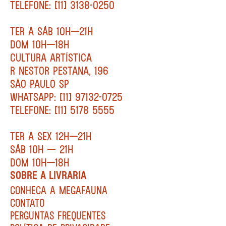
TELEFONE: [11] 3138-0250
TER A SÁB 10H—21H
DOM 10H—18H
CULTURA ARTÍSTICA
R NESTOR PESTANA, 196
SÃO PAULO SP
WHATSAPP: [11] 97132-0725
TELEFONE: [11] 5178 5555
TER A SEX 12H—21H
SÁB 10H — 21H
DOM 10H—18H
SOBRE A LIVRARIA
CONHEÇA A MEGAFAUNA
CONTATO
PERGUNTAS FREQUENTES