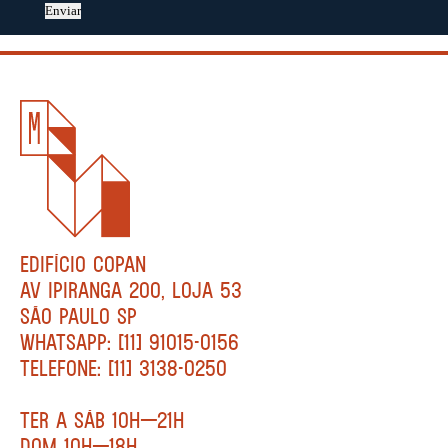
Enviar
EDIFÍCIO COPAN
AV IPIRANGA 200, LOJA 53
SÃO PAULO SP
WHATSAPP: [11] 91015-0156
TELEFONE: [11] 3138-0250
TER A SÁB 10H—21H
DOM 10H—18H