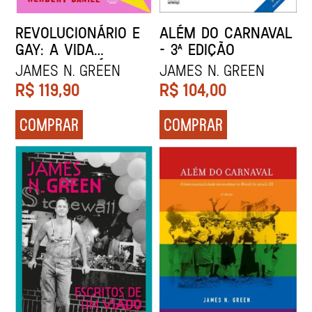
REVOLUCIONÁRIO E
ALÉM DO CARNAVAL
GAY: A VIDA
– 3ª EDIÇÃO
EXTRAORDINÁRIA DE
James N. Green
James N. Green
HERBERT DANIEL
R$
119,90
R$
104,00
(EDIÇÃO REVISTA E
AMPLIADA)
COMPRAR
COMPRAR