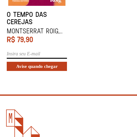
O TEMPO DAS
CEREJAS
Montserrat Roig,
be rgb, Meritxell
R$
79,90
Hernando Marsal e
Bloco Gráfico