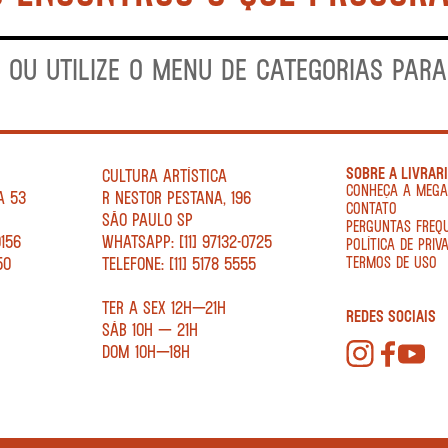
 OU UTILIZE O MENU DE CATEGORIAS PAR
SOBRE A LIVRAR
CULTURA ARTÍSTICA
CONHEÇA A MEG
A 53
R NESTOR PESTANA, 196
CONTATO
SÃO PAULO SP
PERGUNTAS FREQ
0156
WHATSAPP: [11] 97132-0725
POLÍTICA DE PRIV
50
TELEFONE: [11] 5178 5555
TERMOS DE USO
TER A SEX 12H—21H
REDES SOCIAIS
SÁB 10H — 21H
DOM 10H—18H