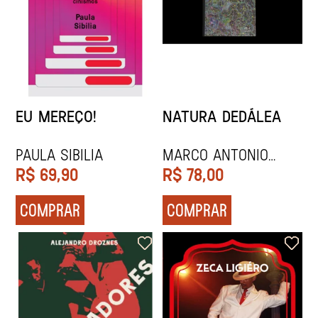
EU MEREÇO!
NATURA DEDÁLEA
PAULA SIBILIA
Marco Antonio
Valentim
R$
69,90
R$
78,00
COMPRAR
COMPRAR