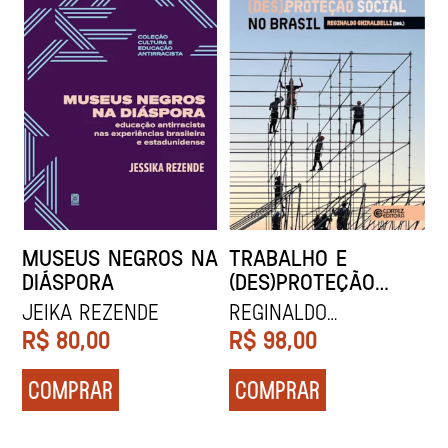
MUSEUS NEGROS NA
TRABALHO E
DIÁSPORA
(DES)PROTEÇÃO
SOCIAL NO BRASIL
Jeika Rezende
Reginaldo
Ghiraldelli
R$
80,00
R$
98,00
COMPRAR
COMPRAR