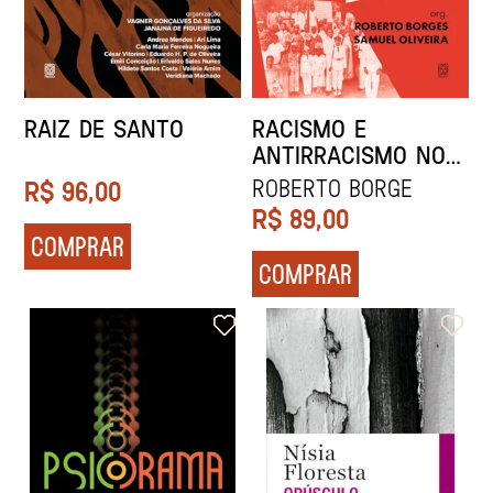
RAIZ DE SANTO
RACISMO E
ANTIRRACISMO NO
CINEMA E NA
Roberto Borge
R$
96,00
FOTOGRAFIA DOS
R$
89,00
SÉCULOS 20 E 21
COMPRAR
COMPRAR