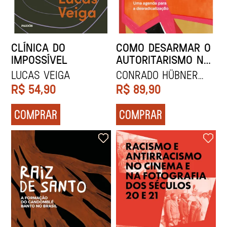
CLÍNICA DO
COMO DESARMAR O
IMPOSSÍVEL
AUTORITARISMO NO
BRASIL
LUCAS VEIGA
CONRADO HÜBNER
MENDES
R$
54,90
R$
89,90
COMPRAR
COMPRAR