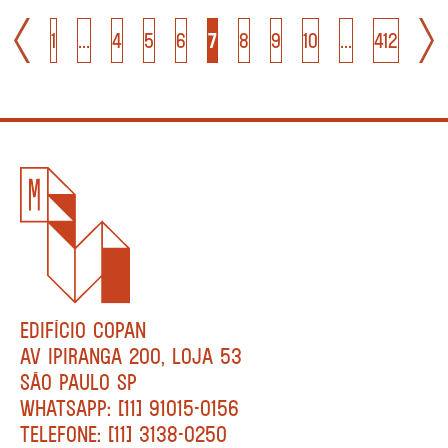
1
...
4
5
6
7
8
9
10
...
412
EDIFÍCIO COPAN
AV IPIRANGA 200, LOJA 53
SÃO PAULO SP
WHATSAPP: [11] 91015-0156
TELEFONE: [11] 3138-0250