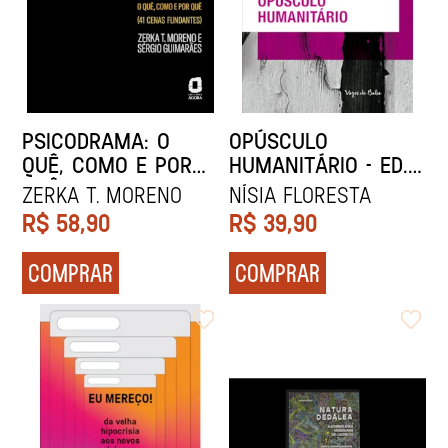
PSICODRAMA: O
OPÚSCULO
QUÊ, COMO E POR
HUMANITÁRIO - ED.
QUÊ
BOLSO
ZERKA T. MORENO
Nísia Floresta
R$
58,90
R$
39,90
COMPRAR
COMPRAR