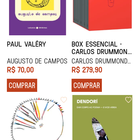
PAUL VALÉRY
BOX ESSENCIAL -
CARLOS DRUMMOND
DE ANDRADE
Augusto de Campos
CARLOS DRUMMOND
DE ANDRADE
R$
70,00
R$
279,90
COMPRAR
COMPRAR