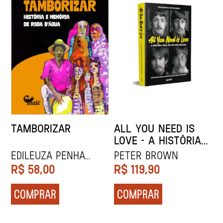
TAMBORIZAR
ALL YOU NEED IS
LOVE - A HISTÓRIA
ORAL DO FIM DOS
Edileuza Penha
Peter Brown
BEATLES
Souza
R$
58,00
R$
119,90
COMPRAR
COMPRAR