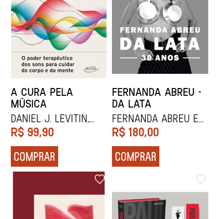
A CURA PELA
FERNANDA ABREU -
MÚSICA
DA LATA
Daniel J. Levitin,
Fernanda Abreu e
Renato Marques,
Luiz Stein
R$
99,90
R$
180,00
Estúdio Foresti
Design e Filipa
COMPRAR
COMPRAR
Damião Pinto