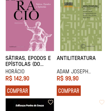
SÁTIRAS, EPODOS E
ANTILITERATURA
EPÍSTOLAS (DO
MESMO AUTOR DE
Horácio
Adam Joseph
ODES)
Shellhorse e Maria
R$
142,90
R$
99,90
Clara Cescato
COMPRAR
COMPRAR