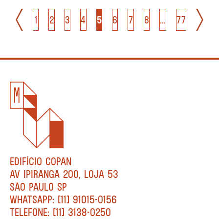
1
2
3
4
5
6
7
8
...
77
EDIFÍCIO COPAN
AV IPIRANGA 200, LOJA 53
SÃO PAULO SP
WHATSAPP: [11] 91015-0156
TELEFONE: [11] 3138-0250