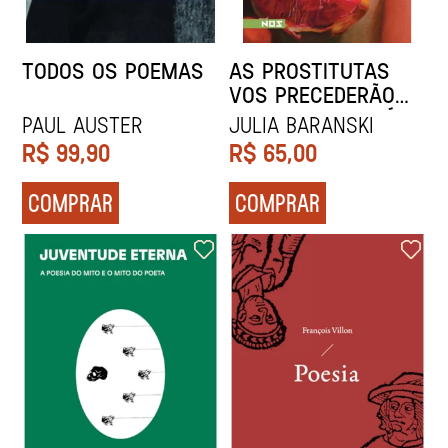
TODOS OS POEMAS
AS PROSTITUTAS
VOS PRECEDERÃO
NO REINO DOS CÉUS
Paul Auster
Julia Baranski
R$
99,90
R$
65,00
COMPRAR
COMPRAR