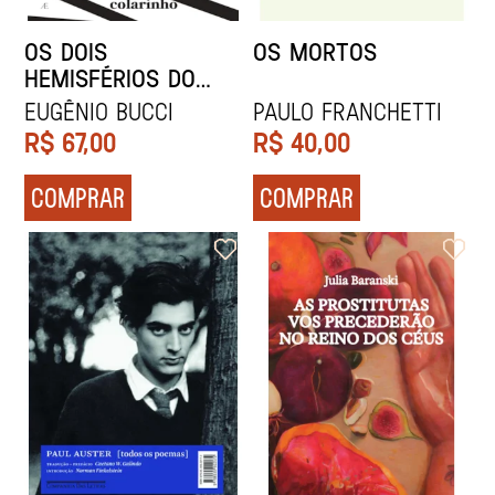
OS DOIS
OS MORTOS
HEMISFÉRIOS DO
MEU COLARINHO
Eugênio Bucci
PAULO FRANCHETTI
R$
67,00
R$
40,00
COMPRAR
COMPRAR