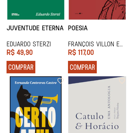
JUVENTUDE ETERNA
POESIA
Eduardo Sterzi
François Villon e
Sebastião Uchoa
R$
49,90
R$
117,00
Leite
COMPRAR
COMPRAR