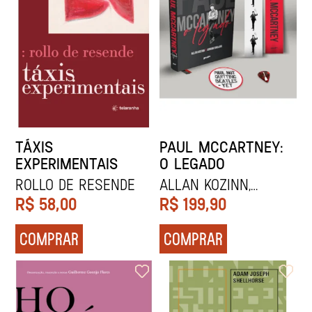
TÁXIS
PAUL MCCARTNEY:
EXPERIMENTAIS
O LEGADO
ROLLO DE RESENDE
Allan Kozinn,
Adrian Sinclair,
R$
58,00
R$
199,90
Henrique Guerra e
Gilvan Moura
COMPRAR
COMPRAR