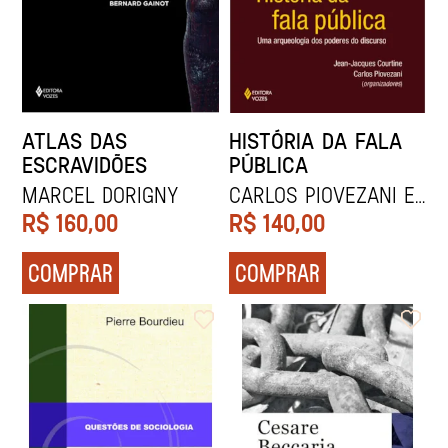
ATLAS DAS
HISTÓRIA DA FALA
ESCRAVIDÕES
PÚBLICA
Marcel Dorigny
Carlos Piovezani e
Jean-Jacques
R$
160,00
R$
140,00
Courtine (Orgs.)
COMPRAR
COMPRAR