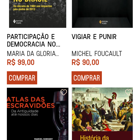
PARTICIPAÇÃO E
VIGIAR E PUNIR
DEMOCRACIA NO
BRASIL
Maria da Gloria
Michel Foucault
Gohn
R$
99,00
R$
90,00
COMPRAR
COMPRAR