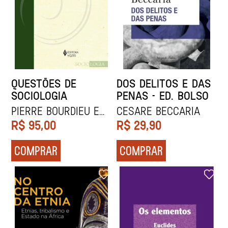
QUESTÕES DE
DOS DELITOS E DAS
SOCIOLOGIA
PENAS - ED. BOLSO
Pierre Bourdieu e
Cesare Beccaria
Fábio Ribeiro
R$
95,00
R$
29,90
COMPRAR
COMPRAR