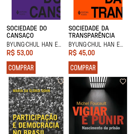
SOCIEDADE DO
SOCIEDADE DA
CANSAÇO
TRANSPARÊNCIA
Byung-Chul Han e
Byung-Chul Han e
Gabriel Salvi
Gabriel Salvi
R$
53,00
R$
45,00
Philipson
Philipson
COMPRAR
COMPRAR