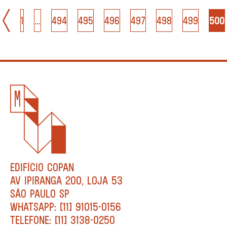
1
...
494
495
496
497
498
499
500
EDIFÍCIO COPAN
AV IPIRANGA 200, LOJA 53
SÃO PAULO SP
WHATSAPP: [11] 91015-0156
TELEFONE: [11] 3138-0250