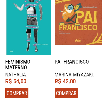
FEMINISMO
PAI FRANCISCO
MATERNO
NATHALIA
MARINA MIYAZAKI
FERNANDES
ARAÚJO
R$
54,00
R$
42,00
COMPRAR
COMPRAR