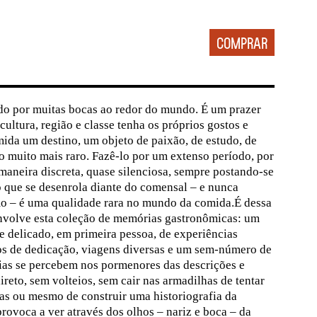
do por muitas bocas ao redor do mundo. É um prazer
cultura, região e classe tenha os próprios gostos e
mida um destino, um objeto de paixão, de estudo, de
o muito mais raro. Fazê-lo por um extenso período, por
maneira discreta, quase silenciosa, sempre postando-se
 que se desenrola diante do comensal – e nunca
o – é uma qualidade rara no mundo da comida.É dessa
nvolve esta coleção de memórias gastronômicas: um
 e delicado, em primeira pessoa, de experiências
nos de dedicação, viagens diversas e um sem-número de
cias se percebem nos pormenores das descrições e
reto, sem volteios, sem cair nas armadilhas de tentar
icas ou mesmo de construir uma historiografia da
provoca a ver através dos olhos – nariz e boca – da