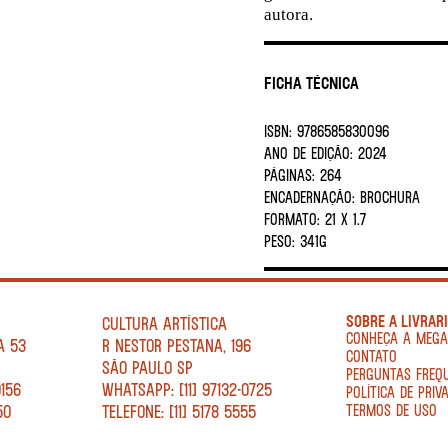
autora.
Ficha Técnica
ISBN:
9786585830096
ANO DE EDIÇÃO:
2024
PÁGINAS:
264
ENCADERNAÇÃO:
BROCHURA
FORMATO:
21 X 1.7
PESO:
341G
SOBRE A LIVRAR
CULTURA ARTÍSTICA
CONHEÇA A MEG
A 53
R NESTOR PESTANA, 196
CONTATO
SÃO PAULO SP
PERGUNTAS FREQ
0156
WHATSAPP: [11] 97132-0725
POLÍTICA DE PRIV
50
TELEFONE: [11] 5178 5555
TERMOS DE USO