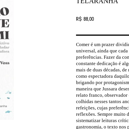
TELARANHA
R$ 88,00
Comer é um prazer dividi
universal, ainda que cada 
preferências. Fazer da co
constante dedicação é alg
mais de duas décadas, de 
como espectadora daquilo
brigando por protagonism
maneira que Jussara dese
relato franco, observador
colhidas nesses tantos a
refeições, cujas preferên
reflexões. Sempre muito di
sistematizar leituras crít
gastronomia, o texto nos 