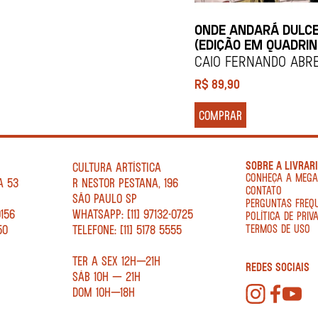
ONDE ANDARÁ DULCE
(EDIÇÃO EM QUADRI
CAIO FERNANDO ABR
R$
89,90
COMPRAR
SOBRE A LIVRAR
CULTURA ARTÍSTICA
CONHEÇA A MEG
A 53
R NESTOR PESTANA, 196
CONTATO
SÃO PAULO SP
PERGUNTAS FREQ
0156
WHATSAPP: [11] 97132-0725
POLÍTICA DE PRIV
50
TELEFONE: [11] 5178 5555
TERMOS DE USO
TER A SEX 12H—21H
REDES SOCIAIS
SÁB 10H — 21H
DOM 10H—18H