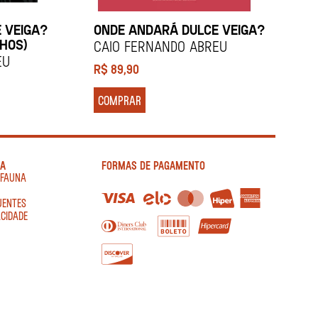
 VEIGA?
ONDE ANDARÁ DULCE VEIGA?
NHOS)
CAIO FERNANDO ABREU
C
EU
R$
89,90
R
COMPRAR
IA
FORMAS DE PAGAMENTO
AFAUNA
UENTES
ACIDADE