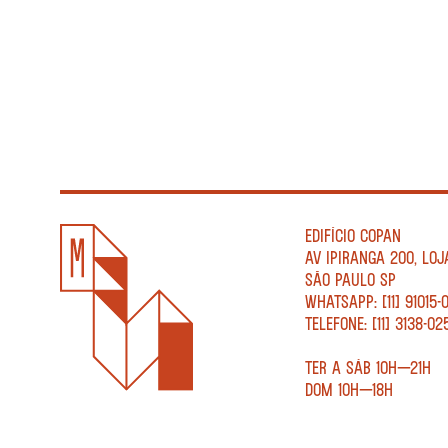
EDIFÍCIO COPAN
AV IPIRANGA 200, LOJ
SÃO PAULO SP
WHATSAPP: [11] 91015-
TELEFONE: [11] 3138-02
TER A SÁB 10H—21H
DOM 10H—18H