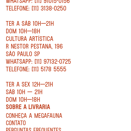
WHATSAPP: [11] 91015-0156
TELEFONE: [11] 3138-0250
TER A SÁB 10H—21H
DOM 10H—18H
CULTURA ARTÍSTICA
R NESTOR PESTANA, 196
SÃO PAULO SP
WHATSAPP: [11] 97132-0725
TELEFONE: [11] 5178 5555
TER A SEX 12H—21H
SÁB 10H — 21H
DOM 10H—18H
SOBRE A LIVRARIA
CONHEÇA A MEGAFAUNA
CONTATO
PERGUNTAS FREQUENTES