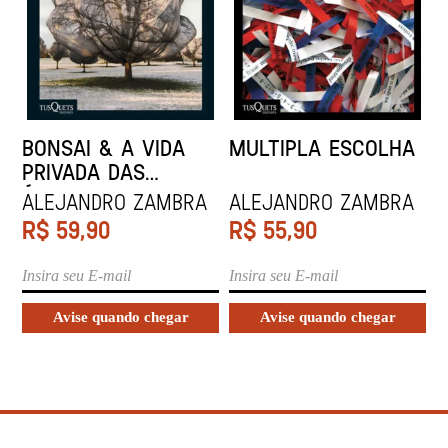
BONSAI & A VIDA
MULTIPLA ESCOLHA
PRIVADA DAS
ÁRVORES
Alejandro Zambra
Alejandro Zambra
R$
59,90
R$
55,90