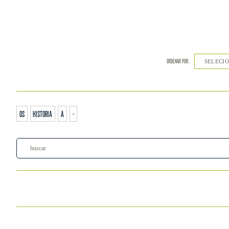
ORDENAR POR:
SELECIONE
os
historia
a
-