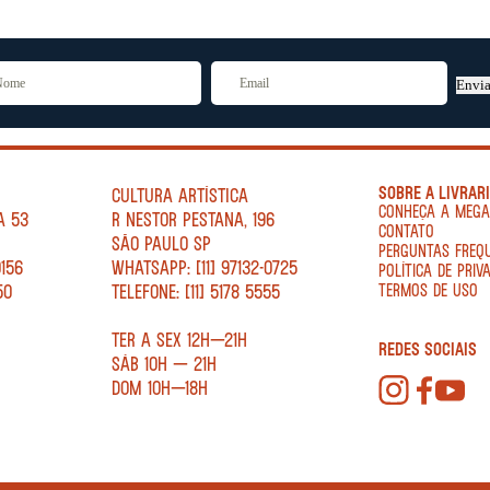
Envia
SOBRE A LIVRAR
CULTURA ARTÍSTICA
CONHEÇA A MEG
A 53
R NESTOR PESTANA, 196
CONTATO
SÃO PAULO SP
PERGUNTAS FREQ
0156
WHATSAPP: [11] 97132-0725
POLÍTICA DE PRIV
50
TELEFONE: [11] 5178 5555
TERMOS DE USO
TER A SEX 12H—21H
REDES SOCIAIS
SÁB 10H — 21H
DOM 10H—18H