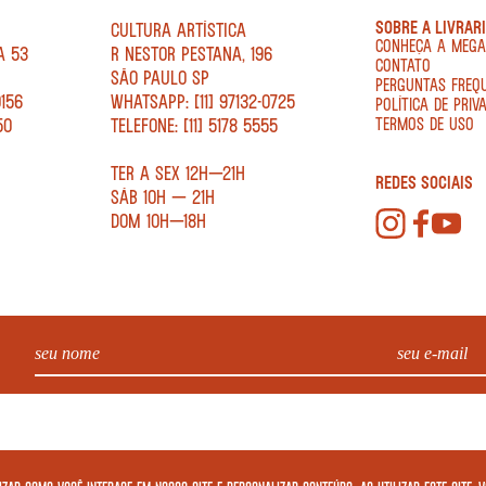
SOBRE A LIVRAR
CULTURA ARTÍSTICA
CONHEÇA A MEG
A 53
R NESTOR PESTANA, 196
CONTATO
SÃO PAULO SP
PERGUNTAS FREQ
0156
WHATSAPP: [11] 97132-0725
POLÍTICA DE PRIV
50
TELEFONE: [11] 5178 5555
TERMOS DE USO
TER A SEX 12H—21H
REDES SOCIAIS
SÁB 10H — 21H
DOM 10H—18H
. - CNPJ: 34.840.986/0001-20. EDIFÍCIO COPAN AV IPIRANGA, 200 LOJA 5 - SÃO PAULO – SP 01046 010. © 