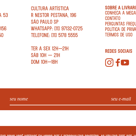
SOBRE A LIVRAR
CULTURA ARTÍSTICA
CONHEÇA A MEG
A 53
R NESTOR PESTANA, 196
CONTATO
SÃO PAULO SP
PERGUNTAS FREQ
0156
WHATSAPP: [11] 97132-0725
POLÍTICA DE PRIV
50
TELEFONE: [11] 5178 5555
TERMOS DE USO
TER A SEX 12H—21H
REDES SOCIAIS
SÁB 10H — 21H
DOM 10H—18H
. - CNPJ: 34.840.986/0001-20. EDIFÍCIO COPAN AV IPIRANGA, 200 LOJA 5 - SÃO PAULO – SP 01046 010. © 