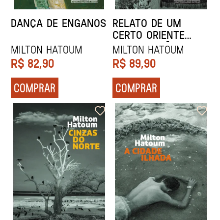
DANÇA DE ENGANOS
RELATO DE UM
CERTO ORIENTE
(NOVA EDIÇÃO)
MILTON HATOUM
MILTON HATOUM
R$
82,90
R$
89,90
COMPRAR
COMPRAR