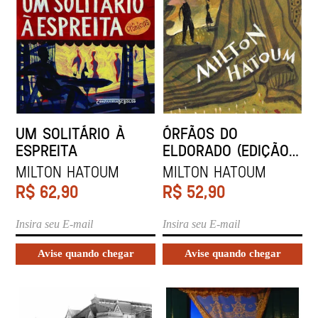
UM SOLITÁRIO À
ÓRFÃOS DO
ESPREITA
ELDORADO (EDIÇÃO
DE BOLSO)
MILTON HATOUM
MILTON HATOUM
R$
62,90
R$
52,90