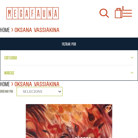
0
Home
Oksana Vassiákina
FILTRAR POR
CATEGORIA
MARCAS
Home
Oksana Vassiákina
ORDENAR POR:
SELECIONE