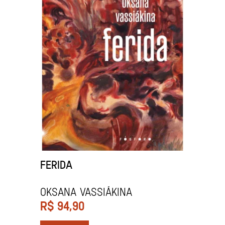
FERIDA
Oksana Vassiákina
R$
94,90