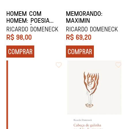
HOMEM COM
MEMORANDO:
HOMEM: POESIA
MAXIMIN
HOMOERÓTICA
Ricardo Domeneck
Ricardo Domeneck
BRASILEIRA NO
R$
98,00
R$
69,20
SÉCULO XXI
COMPRAR
COMPRAR