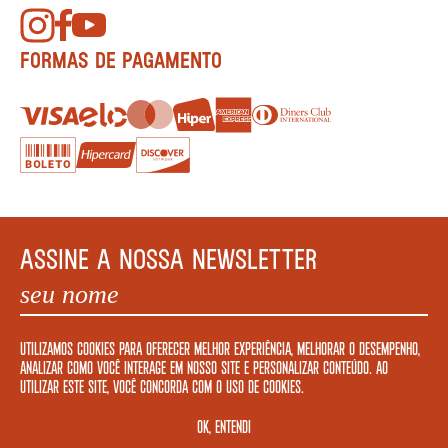
FORMAS DE PAGAMENTO
ASSINE A NOSSA NEWSLETTER
Utilizamos cookies para oferecer melhor experiência, melhorar o desempenho,
analizar como você interage em nosso site e personalizar conteúdo. Ao
CADASTRAR
utilizar este site, você concorda com o uso de cookies.
OK, ENTENDI
COPYRIGHT MEGAFAUNA LIVRARIA LTDA. - CNPJ: 34.840.986/0001-20. EDIFÍCIO COPAN AV